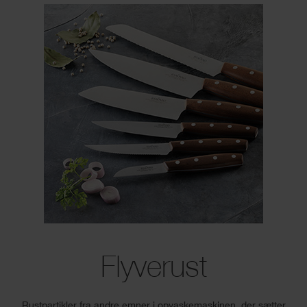
Flyverust
Rustpartikler fra andre emner i opvaskemaskinen, der sætter