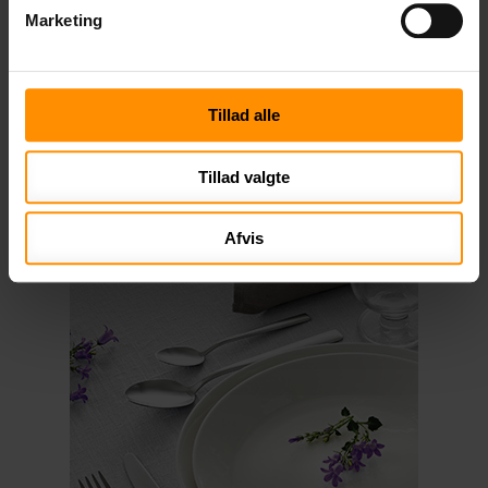
Marketing
Stålkvalitet
Tillad alle
Bestik lavet af 18/10 stål er mest modstandsdygtigt over for
rust (18% krom og 10% nikkel). De fleste knivblade er lavet
af hærdet stål (14/0) og er derfor mere udsat for flyverust
Tillad valgte
end de andre dele i bestikserien.
Afvis