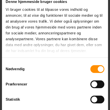
Vedligehold
Denne hjemmeside bruger cookies
Vi bruger cookies til at tilpasse vores indhold og
Polér jævnligt bestikket med stålrens. Dette fjerner eventuel
annoncer, til at vise dig funktioner til sociale medier og til
begyndende flyverust.
at analysere vores trafik. Vi deler også oplysninger om
din brug af vores hjemmeside med vores partnere inden
for sociale medier, annonceringspartnere og
analysepartnere. Vores partnere kan kombinere disse
data med andre oplysninger, du har givet dem, eller som
de har indsamlet fra din brug af deres tjenester.
Samtykkevalg
Nødvendig
Præferencer
Statistik