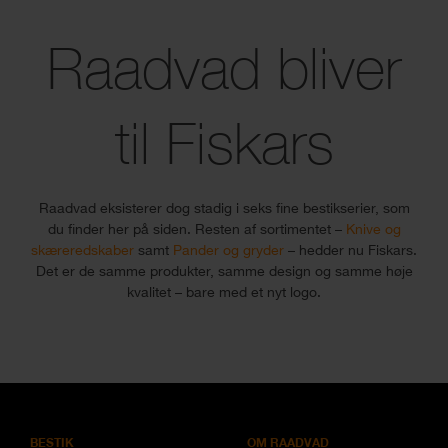
Raadvad bliver
til Fiskars
Raadvad eksisterer dog stadig i seks fine bestikserier, som
du finder her på siden.
Resten af sortimentet –
Knive og
skæreredskaber
samt
Pander og gryder
– hedder nu Fiskars.
Det er de samme produkter, samme design og samme høje
kvalitet – bare med et nyt logo.
BESTIK
OM RAADVAD